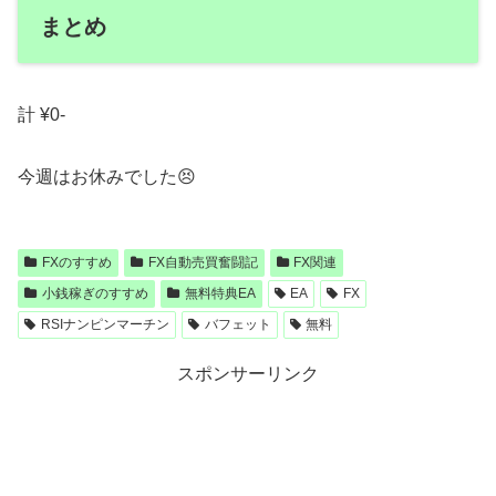
まとめ
計 ¥0-
今週はお休みでした😣
FXのすすめ
FX自動売買奮闘記
FX関連
小銭稼ぎのすすめ
無料特典EA
EA
FX
RSIナンピンマーチン
バフェット
無料
スポンサーリンク