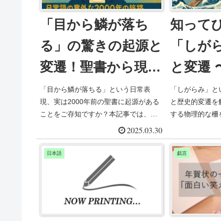
「目から鱗が落ち
知って
る」の驚きの起源と
「しが
変遷！聖書から現代
と変遷 
日本語までの知られ
の束縛
「目から鱗が落ちる」という日常表
「しがらみ」と
現、実は2000年前の聖書に起源がある
と歴史的変遷を
ざる旅路
意外な
ことをご存知ですか？本記事では、使
する物理的な柵
徒パウロの体験から始まり、世界の言
どのように人間
2025.03.30
語を経て日本語に定着するまでの驚き
へと変化したの
の旅路を解説。意味の変遷や誤用、類
ら現代のSNS
日本語
戯言
似表現まで、言葉のルーツに興味のあ
この言葉の豊か
る方必見の雑学が満載です。日常会話
を、祖父と孫の
がもっと楽しくなる言葉の秘密を探り
ます。言葉の歴
ましょう！
の特徴と今を考