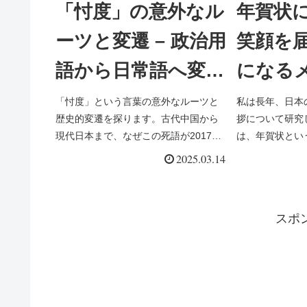
「忖度」の意外なル
年賀状
ーツと変遷 – 政治用
笑顔を
語から日常語へ変わ
になる
った言葉の謎を解く
と例文
「忖度」という言葉の意外なルーツと
私は長年、日本
歴史的変遷を探ります。古代中国から
拶について研究
現代日本まで、なぜこの死語が2017年
は、年賀状とい
に政治用語として復活し日常語に変わ
ついて、とって
2025.03.14
ったのか。祖父と孫娘の会話形式で
たいと思います
「忖度」の本当の意味と使い方、文化
新年の挨拶状で
的背景まで分かりやすく解説します。
代から続く「歳首
スポ
言葉の謎を解く旅にぜひご参加くださ
い。