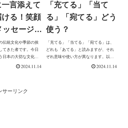
に一言添えて
「充てる」「当て
届ける！笑顔
る」「宛てる」どう
メッセージ
使う？
集
の伝統文化や季節の挨
「充てる」「当てる」「宛てる」は、
してきた者です。今日
どれも「あてる」と読みますが、それ
う日本の大切な文化に
ぞれ意味や使い方が異なります。以下
おきの薀蓄をお話しし
に違いを詳しく説明し、例文も併せて
2024.11.14
2024.11.14
。 実は年賀状、単なる
示します。1. 充てる（あてる）「充て
はないのです。平安時
る」は、「特定の目的に資金や時間、
の儀」という重要な...
物を振り分ける」ことを意味します...
ンサーリンク