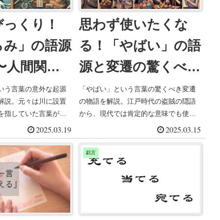
びっくり！
思わず使いたくな
らみ」の語源
る！「やばい」の語
〜人間関係
源と変遷の驚くべき
を表す言葉の
物語
いう言葉の意外な起源
「やばい」という言葉の驚くべき変遷
解説。元々は川に設置
の物語を解説。江戸時代の盗賊の隠語
始まり〜
を指していた言葉が、
から、現代では肯定的な意味でも使わ
関係の束縛を表す比喩
れるようになった「やばい」の語源と
2025.03.19
2025.03.15
か。平安時代の和歌か
歴史を探ります。祖父と孫の会話形式
社会まで、日常的に使う
で紐解く、日常的に使う言葉の意外な
戯言
な背景と文化的意味
ルーツシリーズ。言葉の変化から見る
対話を交えながら探り
日本社会の移り変わりも考察します。
史から見える日本文化
察。