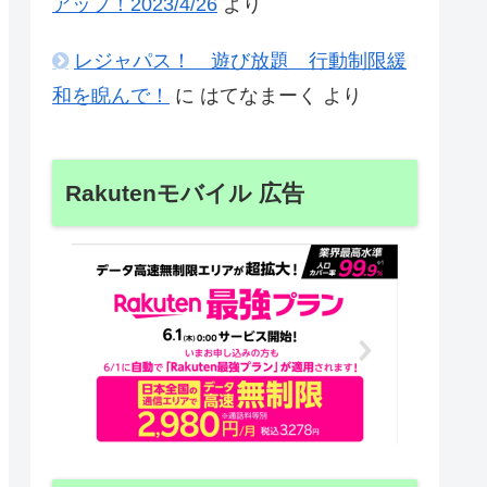
アップ！2023/4/26
より
レジャパス！ 遊び放題 行動制限緩
和を睨んで！
に
はてなまーく
より
Rakutenモバイル 広告