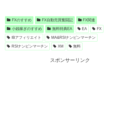
FXのすすめ
FX自動売買奮闘記
FX関連
小銭稼ぎのすすめ
無料特典EA
EA
FX
IBアフィリエイト
MA&RSIナンピンマーチン
RSIナンピンマーチン
XM
無料
スポンサーリンク