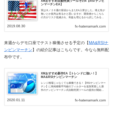
XMおすすめ自動売買ツールその4【RSI ナンピ
ンマーチンEA】
実は８／２６週の冒頭からまたEA入替ました。堪え性が
無いとか批判は有るかと思いますが、開発者からこちら
の方がリスク低減され、利益も増えるから試してみるの
も良いかもとありましたので。このブログでも紹介して
いるEdThorp（エドソープ）と同系...
2019.08.30
fx-hatenamark.com
来週からデモ口座でテスト稼働させる予定の【
MA&RSIナ
ンピンマーチン
】の紹介記事はこちらです。今なら無料配
布中です。
XMおすすめ新作EA【トレンドに強い！】
MA&RSIナンピンマーチン
レンジ相場じゃなくても稼働できる！【RSIナンピンマー
チン】に単純移動平均線のフィルターを追加実装した新
作のナンピンマーチン式自動売買ツールの提供が開始さ
れました。普段ドル円のレンジ相場での稼働で利益を得
られるナンピンマーチン式の自動売買ツ...
2020.01.11
fx-hatenamark.com