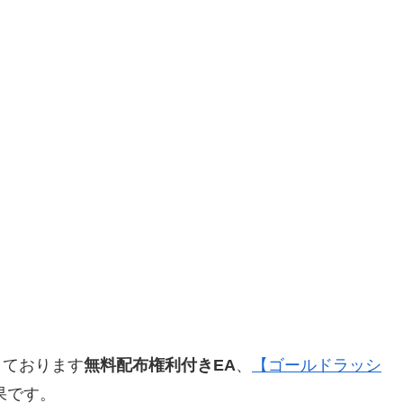
しております
無料配布権利付きEA
、
【ゴールドラッシ
果です。