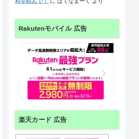
和を睨んで！
に
はてなまーく
より
Rakutenモバイル 広告
楽天カード 広告