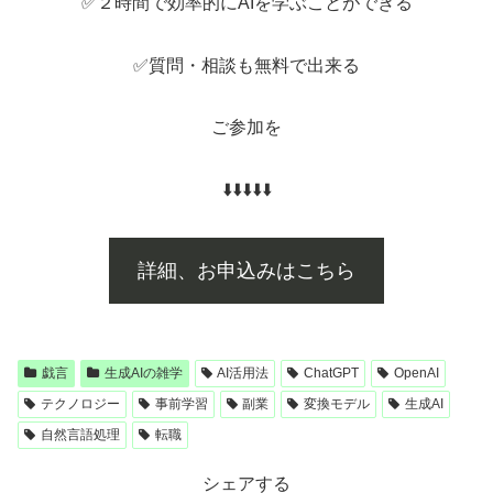
✅２時間で効率的にAIを学ぶことができる
✅質問・相談も無料で出来る
ご参加を
⬇️⬇️⬇️⬇️⬇️
詳細、お申込みはこちら
戯言
生成AIの雑学
AI活用法
ChatGPT
OpenAI
テクノロジー
事前学習
副業
変換モデル
生成AI
自然言語処理
転職
シェアする