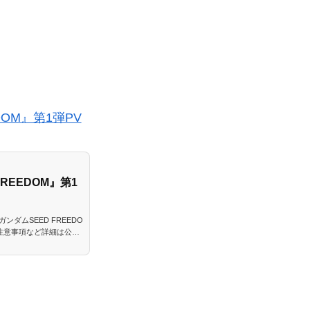
OM』第1弾PV
REEDOM』第1
ダムSEED FREEDO
※ご注意事項など詳細は公式
第1弾」【販売】2023
-j.com...