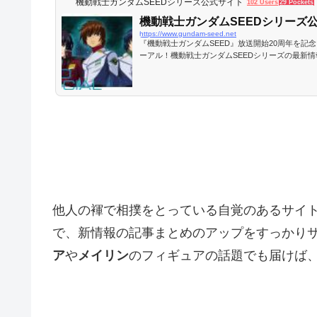
機動戦士ガンダムSEEDシリーズ公式サイト
102 Users
29 Pockets
機動戦士ガンダムSEEDシリーズ
https://www.gundam-seed.net
『機動戦士ガンダムSEED』放送開始20周年を記
ーアル！機動戦士ガンダムSEEDシリーズの最新
他人の褌で相撲をとっている自覚のあるサイト
で、新情報の記事まとめのアップをすっかり
ア
や
メイリン
のフィギュアの話題でも届けば