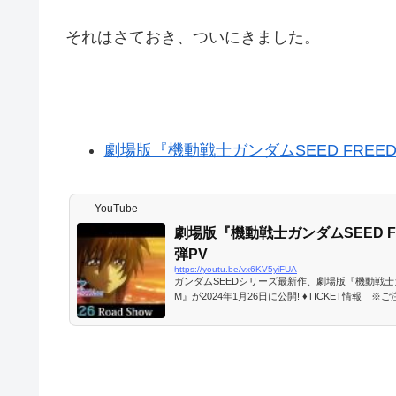
それはさておき、ついにきました。
劇場版『機動戦士ガンダムSEED FREED
YouTube
劇場版『機動戦士ガンダムSEED F
弾PV
https://youtu.be/vx6KV5yiFUA
ガンダムSEEDシリーズ最新作、劇場版『機動戦士ガン
M』が2024年1月26日に公開!!♦TICKET情報 
サイトへ！・特典付前売券「つながるムビチケカード
年7月7日（金）劇場販売＆通販開始（https://www.major