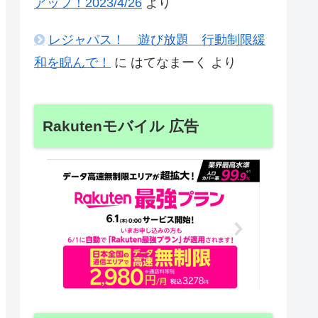
アップ！2023/4/26
より
レジャパス！ 遊び放題 行動制限緩
和を睨んで！
に
はてなまーく
より
Rakutenモバイル 広告